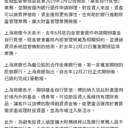
金融監督管理委員會2019年2月公告開放「基金自行質借」
業務，並開放國內銀行遞件申請辦理，對投資人來說，資產
可以做質押借款，資金運用更有彈性，也有助於銀行推動財
富管理業務，擴大財富管理業務規模。
上海商銀今天表示，去年6月底向金管會遞件申請開辦基金
自行質借，經金管會審核內部管理規範及相關契約，並通過
資訊系統控管機制的檢測，於去年12月23日獲准開辦這項
業務。
上海商銀也為繼公股的合作金庫銀行後，第一家獲准開辦的
民營銀行，上海商銀指出，自去年12月27日正式開辦後，
已順利完成3筆動撥。
上海商銀表示，開辦基金自行質借，標的納入信託財產運用
於境內外的基金、債券等，可協助投資人長線持有理財商
品，讓客戶以該標的取得融資資金後，能更靈活運用於實質
需求面或理財投資面，並為市場注入新活水。
此外，為避免投資人過度擴大財務槓桿以及銀行業務人員不