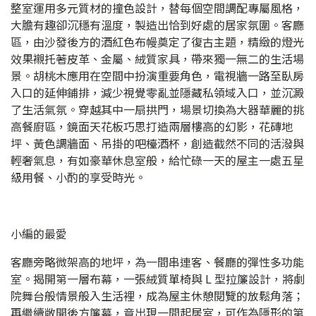
整室運用多元質材的撞色設計，替每個空間調配專屬風格，
大膽有趣卻沉穩有溫度，製造出恰到好處的居家氛圍。客廳
區，由沙發後方的酒紅色布幔奠定了復古主題，精緻的燈光
效果襯托著皮革、金屬、絨質家具，帶來獨一無二的生活場
景。胡桃木應用在空間中扮演重要角色，電視牆一路至臥房
入口的延伸鋪排，減少視覺零亂並隱藏私領域入口，並沉澱
了生活氣氛。穿越其中一扇拱門，場景切換為大器華麗的挑
高餐廚區，鏡面天花板巧思打造兩層樓高的幻影，花磚地
坪、黃色調牆面、吊掛的吧檯酒杯，創造截然不同的活潑與
輕奢氣息，有如豪華休息室般，給忙碌一天的屋主一處五星
級用餐、小酌的享受時光。
小編的最愛
客廳旁略微架高的地坪，為一間串連客、餐廳的彈性多功能
室。揭開第一層布幕，一張絨質單椅與 L 型拉簾設計，將劇
院舞台般情景般入生活裡，成為屋主休憩閱覽的放鬆角落；
再繼續敞開後方簾幕，竟出現一間起居室，可作為隱形的第