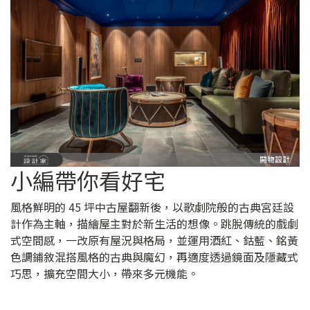
小編帶你看好宅
風格鮮明的 45 坪中古屋翻新後，以歌劇院般的古典宮廷設
計作為主軸，描繪屋主對於新生活的想像。跳脫傳統的戲劇
式空間感，一改原有屋況與格局，並運用酒紅、鈷藍、銘黃
色調鋪敘混搭風格的古典與魔幻，再適度透過鏡面及隱藏式
巧思，擴充空間大小，帶來多元機能。