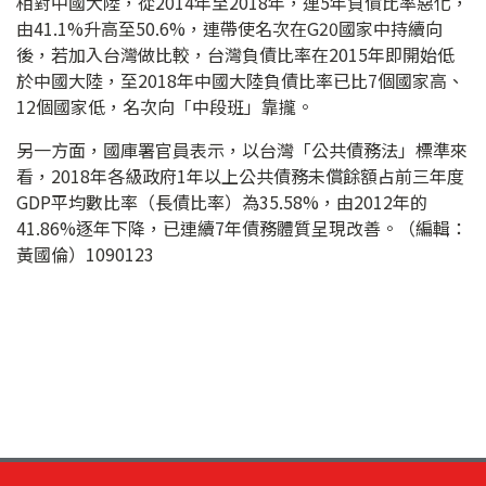
相對中國大陸，從2014年至2018年，連5年負債比率惡化，
由41.1%升高至50.6%，連帶使名次在G20國家中持續向
後，若加入台灣做比較，台灣負債比率在2015年即開始低
於中國大陸，至2018年中國大陸負債比率已比7個國家高、
12個國家低，名次向「中段班」靠攏。
另一方面，國庫署官員表示，以台灣「公共債務法」標準來
看，2018年各級政府1年以上公共債務未償餘額占前三年度
GDP平均數比率（長債比率）為35.58%，由2012年的
41.86%逐年下降，已連續7年債務體質呈現改善。（編輯：
黃國倫）1090123