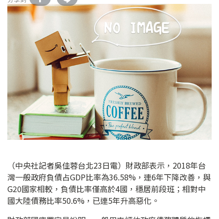
（中央社記者吳佳蓉台北23日電）財政部表示，2018年台
灣一般政府負債占GDP比率為36.58%，連6年下降改善，與
G20國家相較，負債比率僅高於4國，穩居前段班；相對中
國大陸債務比率50.6%，已連5年升高惡化。