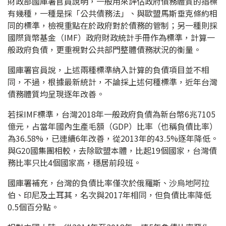
財政部國庫署官員說明，一般用來評估政府債務體質的指標
有幾種，一種是採「公共債務法」、與歐盟馬斯垂克條約相
同的標準，檢視重點在於政府對於債務的管制；另一種則採
國際貨幣基金（IMF）政府財政統計手冊作為標準，計算一
般政府負債，更重視對公共部門整體債務狀況的衡量。
國庫署官員說，上述兩種標準納入計算的負債項目並不相
同，不過，根據最新統計，不論採上述何種標準，近年台灣
債務體質均呈現逐年改善。
若採IMF標準，台灣2018年一般政府負債為新台幣6兆7105
億元，占當年國內生產毛額（GDP）比率（也稱負債比率）
為36.58%，已連續6年改善，從2013年的43.5%逐年降低。
與G20國集團相較，去除歐盟本體，比起19個國家，台灣債
務比率只比4個國家高，穩居前段班。
國庫署補充，台灣的負債比率僅次於俄羅斯、沙烏地阿拉
伯、印尼及土耳其，名次與2017年相同，但負債比率降低
0.5個百分點。