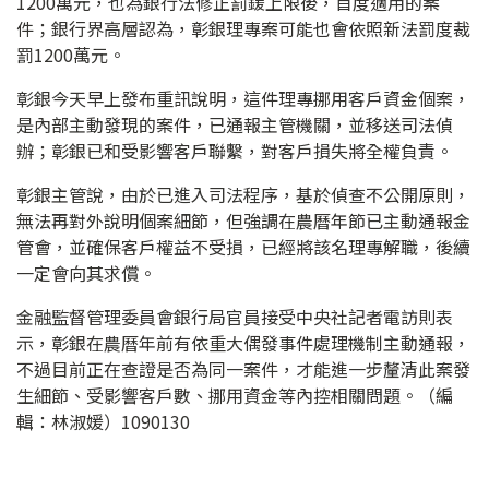
1200萬元，也為銀行法修正罰鍰上限後，首度適用的案
件；銀行界高層認為，彰銀理專案可能也會依照新法罰度裁
罰1200萬元。
彰銀今天早上發布重訊說明，這件理專挪用客戶資金個案，
是內部主動發現的案件，已通報主管機關，並移送司法偵
辦；彰銀已和受影響客戶聯繫，對客戶損失將全權負責。
彰銀主管說，由於已進入司法程序，基於偵查不公開原則，
無法再對外說明個案細節，但強調在農曆年節已主動通報金
管會，並確保客戶權益不受損，已經將該名理專解職，後續
一定會向其求償。
金融監督管理委員會銀行局官員接受中央社記者電訪則表
示，彰銀在農曆年前有依重大偶發事件處理機制主動通報，
不過目前正在查證是否為同一案件，才能進一步釐清此案發
生細節、受影響客戶數、挪用資金等內控相關問題。（編
輯：林淑媛）1090130