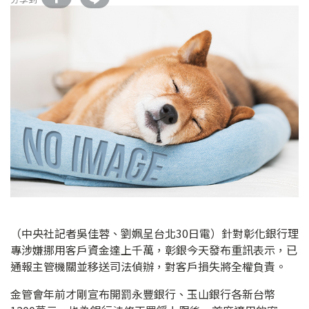
（中央社記者吳佳蓉、劉姵呈台北30日電）針對彰化銀行理
專涉嫌挪用客戶資金達上千萬，彰銀今天發布重訊表示，已
通報主管機關並移送司法偵辦，對客戶損失將全權負責。
金管會年前才剛宣布開罰永豐銀行、玉山銀行各新台幣