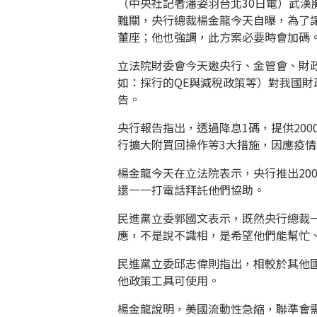
（中央社記者潘姿羽台北30日電）武漢
難關，央行總裁楊金龍今天自曝，為了讓
董座；他也強調，此方案必要時會加碼
立法院財委會今天邀央行、金管會、財
如：採行的QE與減稅政策等）對我國
告。
央行報告指出，透過降息1碼，提供20
行擴大附買回操作等3大措施，因應疫
楊金龍今天在立法院表示，央行推出20
還一一打電話拜託他們協助。
民進黨立委郭國文表示，既然央行總裁
應，不是說不識相，是希望他們能幫忙
民進黨立委邱志偉則指出，相較於其他
他政策工具可使用。
楊金龍說明，美國流動性急縮，聯準會需