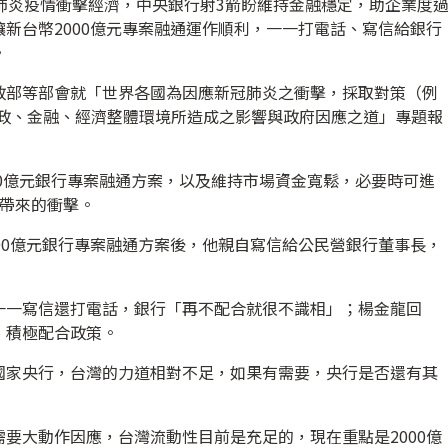
肺炎疫情衝擊經濟，中央銀行射3箭盼維持金融穩定，助企業度
新台幣2000億元專案融通運作順利，一一打電話、寫信給銀行
。
政部等部會就「世界各國為因應新冠肺炎之衝擊，採取對策（例
財政、金融、經濟整體環境所造成之影響與政府因應之道」專題報
00億元銀行專案融通方案，以及維持市場資金寬鬆，必要時可進
情帶來的衝擊。
00億元銀行專案融通方案後，他親自寫信給公民營銀行董事長，
一一寫信還打電話，銀行「再不配合就很不識相」；楊金龍回
、積極配合政策。
國家央行，台灣的力道相對不足，如果有需要，央行是否還有其
要大動作因應，台灣流動性目前是充足的，現在重點是2000億