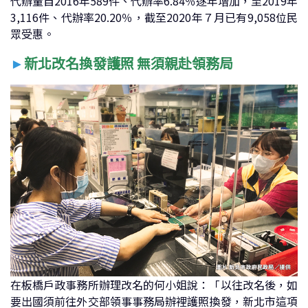
代辦量自2016年589件、代辦率6.84％逐年增加，至2019年
3,116件、代辦率20.20％，截至2020年７月已有9,058位民
眾受惠。
►
新北改名換發護照 無須親赴領務局
在板橋戶政事務所辦理改名的何小姐說：「以往改名後，如
要出國須前往外交部領事事務局辦裡護照換發，新北市這項