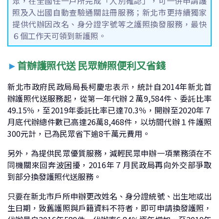
眾，在全國任一戶所完成「人別確認」，可一併申請護
照及入出國自動查驗通關註冊服務；新北市更持續獨家
提供代辦因改名、身分證字號等之護照換發服務，最快
６個工作天可領到新護照。
►
首辦護照代送 民眾辦照便利又省錢
新北市政府民政局局長柯慶忠表示，統計自2014年新北首
辦護照代送服務起，從第一年代辦２萬9,584件、委託比率
49.15％，至2019年委託比率已達70.3％，開辦至2020年７
月底代辦總件數已高達26萬8,468件，以坊間代辦１件護照
300元計，已為民眾省下逾8千萬元費用。
另外，為提供民眾優質服務，減輕民眾申辦一項業務須在不
同機關來回奔波困擾，2016年７月民政局再向外交部爭取
到部分換發護照代送服務。
只要在新北市戶所申辦更改姓名、身分證統號、出生地或出
生日期，致舊護照與戶籍資料不符者，即可申請換發護照，