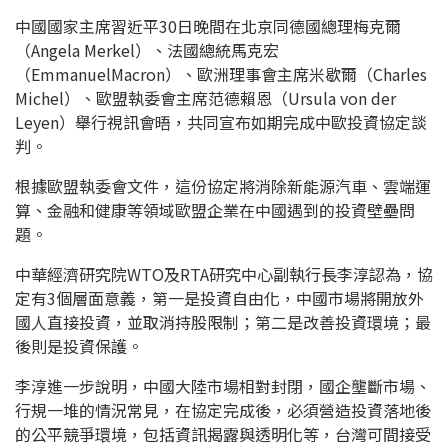
中國國家主席習近平30日晚間在北京同德國總理梅克爾
（Angela Merkel）、法國總統馬克宏
（EmmanuelMacron）、歐洲理事會主席米歇爾（Charles
Michel）、歐盟執委會主席范德賴恩（Ursula von der
Leyen）舉行視訊會晤，共同宣布如期完成中歐投資協定談
判。
根據歐盟執委會文件，這份協定將消除新能源汽車、雲端運
算、金融和健康等領域歐盟企業在中國遇到的投資壁壘問
題。
中華經濟研究院WTO及RTA研究中心副執行長李淳認為，協
定有3個層面意義，第一是投資自由化，中國市場將開放外
國人直接投資，並取消持股限制；第二是改善投資環境；最
後則是投資保護。
李淳進一步說明，中國大陸市場相對封閉，國企壟斷市場、
行規一堆的情況常見，在協定完成後，必須營造投資落地後
的公平競爭環境，包括資訊揭露與透明化等，台灣可間接受