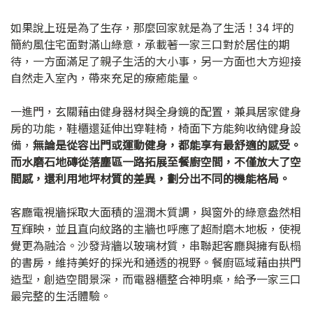
如果說上班是為了生存，那麼回家就是為了生活！34 坪的
簡約風住宅面對滿山綠意，承載著一家三口對於居住的期
待，一方面滿足了親子生活的大小事，另一方面也大方迎接
自然走入室內，帶來充足的療癒能量。
一進門，玄關藉由健身器材與全身鏡的配置，兼具居家健身
房的功能，鞋櫃還延伸出穿鞋椅，椅面下方能夠收納健身設
備，
無論是從容出門或運動健身，都能享有最舒適的感受。
而水磨石地磚從落塵區一路拓展至餐廚空間，不僅放大了空
間感，還利用地坪材質的差異，劃分出不同的機能格局。
客廳電視牆採取大面積的溫潤木質調，與窗外的綠意盎然相
互輝映，並且直向紋路的主牆也呼應了超耐磨木地板，使視
覺更為融洽。沙發背牆以玻璃材質，串聯起客廳與擁有臥榻
的書房，維持美好的採光和通透的視野。餐廚區域藉由拱門
造型，創造空間景深，而電器櫃整合神明桌，給予一家三口
最完整的生活體驗。