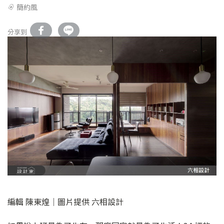
簡約風
分享到
編輯 陳東煌｜圖片提供 六相設計