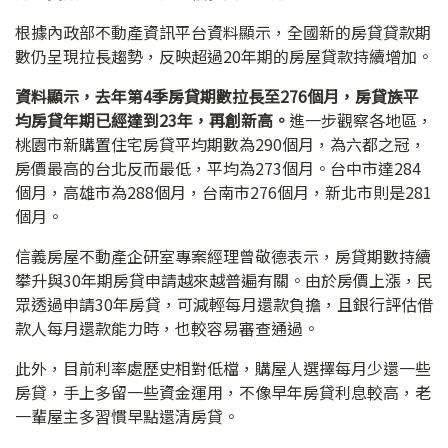
根據內政部不動產資訊平台資料顯示，全國新的房貸貸款期
數仍呈現拉長趨勢，反映超過20年期的房屋貸款持續增加。
資料顯示，去年第4季房貸期數拉長至276個月，房貸族平
均房貸年期已經達到23年，再創新高。
進一步觀察各地區，
桃園市新購置住宅房貸平均期數為290個月，為六都之冠，
房價最高的台北反而最低，平均為273個月。台中市達284
個月，高雄市為288個月，台南市276個月，新北市則是281
個月。
信義房屋不動產企研室專案經理曾敬德表示，房貸期數持續
攀升與30年期房貸申請越來越普遍有關。由於房價上漲，民
眾透過申請30年房貸，可減輕每月還款負擔，且銀行評估借
款人每月還款能力時，也較容易審查通過。
此外，目前利率處歷史相對低檔，購屋人選擇每月少還一些
房貸，手上多留一些資金運用，不像早年房貸利息較高，老
一輩屋主多習慣早點還清房貸。