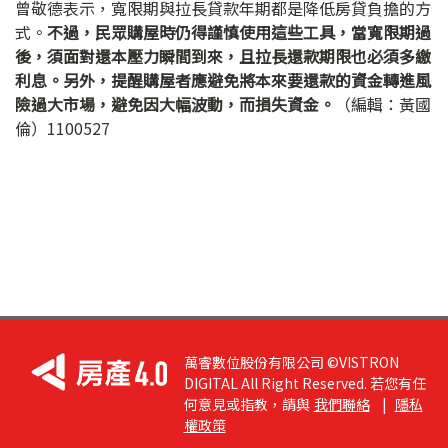
曾敬德表示，寬限期與拉長貸款年期都是降低房貸負擔的方
式。
不過，民眾購屋時仍得謹慎使用這些工具，當寬限期過
後，須面對還本壓力瞬間到來，且拉長還款期限也必須多繳
利息。另外，提醒購屋者應避免將本來要還款的資金轉進風
險過大市場，避免因大幅波動，而損失資金。
（編輯：黃國
倫）1100527
萬睿數位股份有限公司 ©VISTRON
DIGITAL All Right Reserved. 若您有任
何意見或指教，請與
我們聯絡
|
隱私
權政策