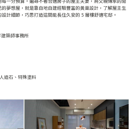
用每一分預算。遍尋不著合適房子的屋主夫妻，將父親傳承的閒
己的夢想屋，就是靠自地自建經驗豐富的黃巢設計，了解屋主生
設計細節，巧思打造這間能長住久安的 5 層樓舒適宅邸。
芹建築師事務所
人造石、特殊塗料