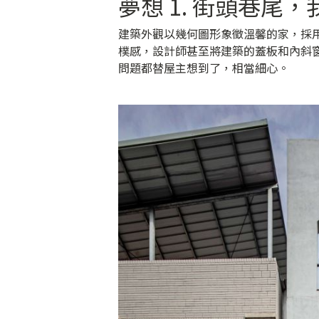
夢想 1. 街頭巷尾
建築外觀以幾何圖形象徵溫馨的家，採
樸感，設計師甚至將建築的蓋板和內斜
問題都替屋主想到了，相當細心。