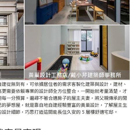
自建從無到有，可依據居住者的需求客製化建築與設計，建材、
高更需要依賴專業的設計師全方位整合，一開始就考量清楚，才
用每一分預算。遍尋不著合適房子的屋主夫妻，將父親傳承的閒
己的夢想屋，就是靠自地自建經驗豐富的黃巢設計，了解屋主生
設計細節，巧思打造這間能長住久安的 5 層樓舒適宅邸。