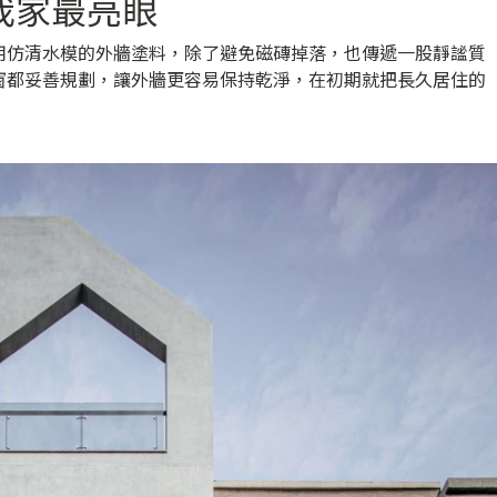
，我家最亮眼
用仿清水模的外牆塗料，除了避免磁磚掉落，也傳遞一股靜謐質
窗都妥善規劃，讓外牆更容易保持乾淨，在初期就把長久居住的