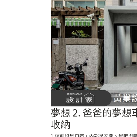
夢想 2. 爸爸的
收納
1 樓前段是車庫，內部是玄關、餐廳與