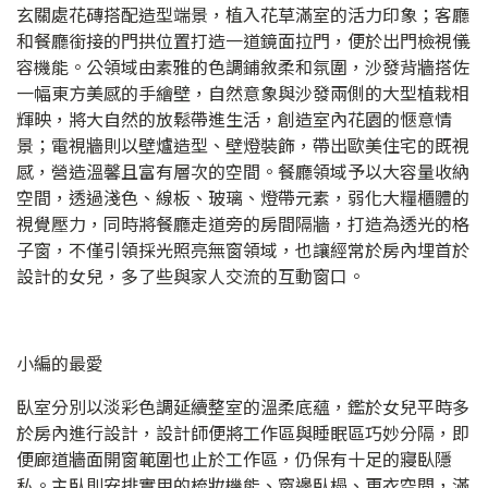
玄關處花磚搭配造型端景，植入花草滿室的活力印象；客廳
和餐廳銜接的門拱位置打造一道鏡面拉門，便於出門檢視儀
容機能。公領域由素雅的色調鋪敘柔和氛圍，沙發背牆搭佐
一幅東方美感的手繪壁，自然意象與沙發兩側的大型植栽相
輝映，將大自然的放鬆帶進生活，創造室內花園的愜意情
景；電視牆則以壁爐造型、壁燈裝飾，帶出歐美住宅的既視
感，營造溫馨且富有層次的空間。餐廳領域予以大容量收納
空間，透過淺色、線板、玻璃、燈帶元素，弱化大糧櫃體的
視覺壓力，同時將餐廳走道旁的房間隔牆，打造為透光的格
子窗，不僅引領採光照亮無窗領域，也讓經常於房內埋首於
設計的女兒，多了些與家人交流的互動窗口。
小編的最愛
臥室分別以淡彩色調延續整室的溫柔底蘊，鑑於女兒平時多
於房內進行設計，設計師便將工作區與睡眠區巧妙分隔，即
便廊道牆面開窗範圍也止於工作區，仍保有十足的寢臥隱
私。主臥則安排實用的梳妝機能、窗邊臥榻、更衣空間，滿