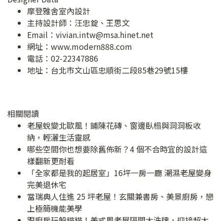
摩登雅舍室內設計
主持設計師：汪忠錠、王思文
Email：
vivian.intw@msa.hinet.net
網址：
www.modern888.com
電話：02-22347886
地址：
台北市文山區忠順街二段85巷29號15樓
相關閱讀
老屋蛻變北歐風！鋪陳花磚、窗邊臥榻與洞洞板收
納，輕灑生活靈感
哪些空間你也想要除舊佈新？4 個不合時宜的設計這
樣翻新更耐看
「全家都是我的起居室」16坪一房一廳 潮濕老屋變身
完美退休宅
當瑞典人住進 25 坪老屋！玄關兼書房、美景廚房，戀
上極簡機能美學
跟廚房玩躲貓貓！美式風老屋隔間大洗牌，迎接超大