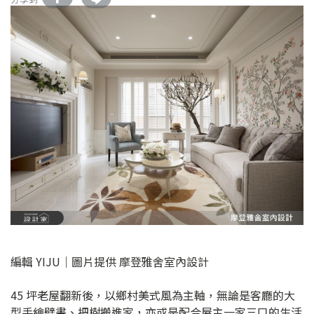
編輯 YIJU｜圖片提供 摩登雅舍室內設計
45 坪老屋翻新後，以鄉村美式風為主軸，無論是客廳的大
型手繪壁畫、把樹搬進家，亦或是配合屋主一家三口的生活