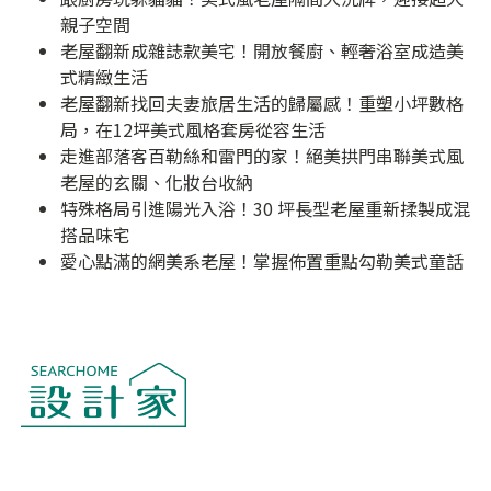
親子空間
老屋翻新成雜誌款美宅！開放餐廚、輕奢浴室成造美
式精緻生活
老屋翻新找回夫妻旅居生活的歸屬感！重塑小坪數格
局，在12坪美式風格套房從容生活
走進部落客百勒絲和雷門的家！絕美拱門串聯美式風
老屋的玄關、化妝台收納
特殊格局引進陽光入浴！30 坪長型老屋重新揉製成混
搭品味宅
愛心點滿的網美系老屋！掌握佈置重點勾勒美式童話