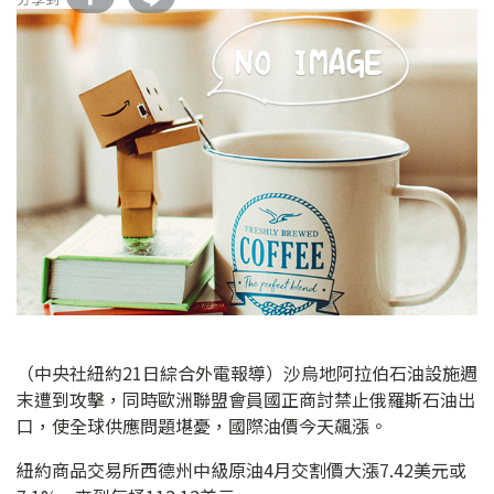
（中央社紐約21日綜合外電報導）沙烏地阿拉伯石油設施週
末遭到攻擊，同時歐洲聯盟會員國正商討禁止俄羅斯石油出
口，使全球供應問題堪憂，國際油價今天飆漲。
紐約商品交易所西德州中級原油4月交割價大漲7.42美元或