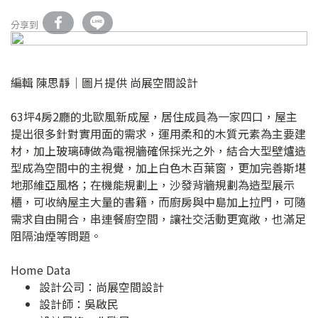
分享到
編輯 陳思靜│圖片提供 尚展空間設計
63坪4房2廳的北歐風新成屋，居住成員為一家四口，屋主
提出很多針對實用面的需求，運用柔和的木質元素為主要建
材，加上玻璃磚做為電視牆確保採光之外，結合大型壁爐造
型成為空間中的主視覺，加上白色木百葉窗，更加完善斯堪
地那維亞風格；在機能規劃上，沙發背牆規劃為造型展示
櫃，可收納屋主大量的書籍，而廚房與中島加上拉門，可隨
需求自由開合，串連餐廚空間，讓社交活動更寬敞，也滿足
阻隔油煙等問題。
Home Data
設計公司：
尚展空間設計
設計師：吳啟民