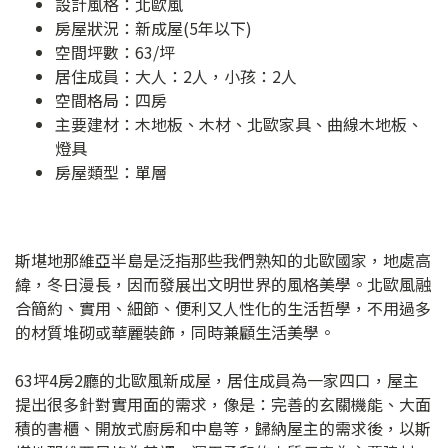
設計風格：北歐風
房屋狀況：新成屋(5年以下)
空間坪數：63/坪
居住成員：大人：2人，小孩：2人
空間格局：四房
主要建材：木地板、木材、北歐家具、曲線木地板、
燈具
房屋類型：單層
斯堪地那維亞半島是泛指那些我們熟知的北歐國家，地處高
緯，冬日漫長，因而發展出文明世界的風格美學。北歐風融
合簡約、實用、細節、便利又人性化的生活哲學，不用過多
的材質堆砌或華麗裝飾，同時兼顧生活美學。
63坪4房2廳的北歐風新成屋，居住成員為一家四口，屋主
提出很多針對實用面的需求，像是：完善的玄關機能、大面
積的書櫃、開放式廚房和中島等，歸納屋主的需求後，以斯