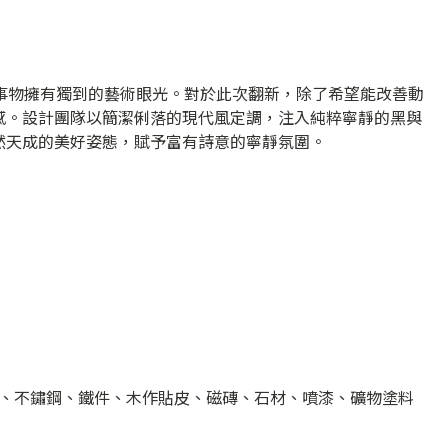
對事物擁有獨到的藝術眼光。對於此次翻新，除了希望能改善動
感。設計團隊以簡潔俐落的現代風定調，注入純粹寧靜的黑與
然天成的美好姿態，賦予富有詩意的寧靜氛圍。
、不鏽鋼、鐵件、木作貼皮、磁磚、石材、噴漆、礦物塗料