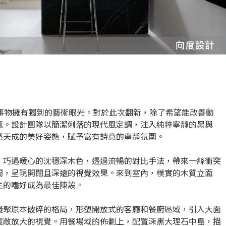
對事物擁有獨到的藝術眼光。對於此次翻新，除了希望能改善動
感。設計團隊以簡潔俐落的現代風定調，注入純粹寧靜的黑與
然天成的美好姿態，賦予富有詩意的寧靜氛圍。
，巧遇暖心的沈穩深木色，透過流暢的對比手法，帶來一絲衝突
間，呈現開闊且深遠的視覺效果。來到室內，樸實的木質立面
主的嗜好成為最佳陳設。
凝聚原本破碎的格局，形塑開放式的客廳和餐廚區域，引入大面
寬敞放大的視覺。用餐場域的佈劃上，配置深黑大理石中島，描