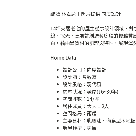
編輯 林君逸｜圖片提供 向度設計
14坪夾層老宅的屋主從事設計領域，
線、採光，更期許創造藝廊般的優雅質
白，藉由異質材的肌理與特性，展現渾
Home Data
設計公司：
向度設計
設計師：曾致豪
設計風格：現代風
房屋狀況：老屋(16~30年)
空間坪數：14/坪
居住成員：大人：2人
空間格局：兩房
主要建材：乳膠漆、海島型木地板
房屋類型：夾層