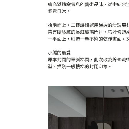
繪充滿精緻氣息的藝術品味，從中結合
愜意日常。
拾階而上，二樓護欄選用通透的清玻璃
帶有隱私感的長虹玻璃門片，巧妙修飾
一平面上，創造一塵不染的乾淨畫面，
小編的最愛
原本封閉的單斜梯間，此次改為線條流
型，揮別一般樓梯的封閉印象。