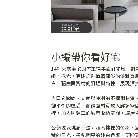
小編帶你看好宅
14坪夾層老宅的屋主從事設計領域，
線、採光，更期許創造藝廊般的優雅質
白，藉由異質材的肌理與特性，展現渾
入口玄關處，立面以冷冽的不鏽鋼材質
卻平衡的感受，而鏡面材質放大廊道空
裡，加入腳踏車的展示收納空間，讓屋
公領域以挑高手法，藉著樓梯的位移，
積的日光，搭配明亮的純白色調，更顯