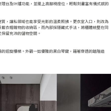
流理台及IH爐功能，並擺上高腳椅座位，輕鬆刻畫富有儀式感的
材質，讓私領域也能享受光影的溫柔照拂。更衣室入口，則改為
乘載衣帽雜物的收納區，而內部採隱藏式手法，將櫃體統整在同
又保留充沛的儲物空間。
暢的迴旋樓梯。外觀一如優雅的黑白琴鍵，藉著穿透的踏階造