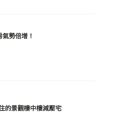
3房氣勢倍增！
想住的景觀樓中樓減壓宅