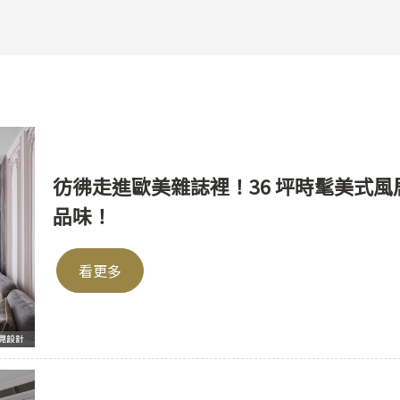
彷彿走進歐美雜誌裡！36 坪時髦美式
品味！
看更多