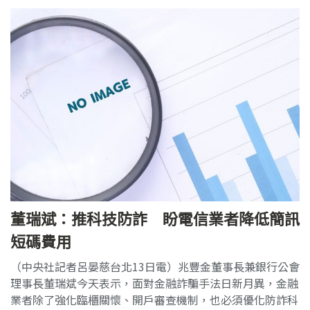
董瑞斌：推科技防詐 盼電信業者降低簡訊
短碼費用
（中央社記者呂晏慈台北13日電）兆豐金董事長兼銀行公會
理事長董瑞斌今天表示，面對金融詐騙手法日新月異，金融
業者除了強化臨櫃關懷、開戶審查機制，也必須優化防詐科