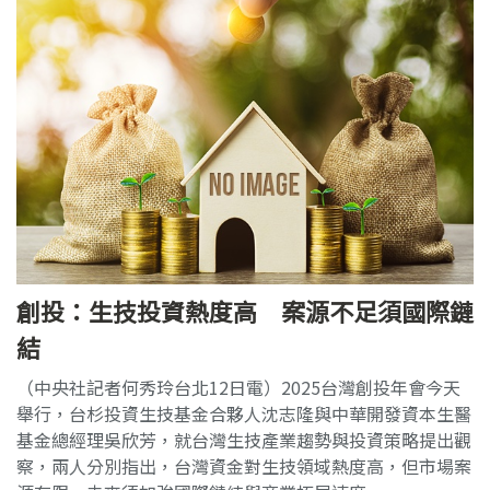
創投：生技投資熱度高 案源不足須國際鏈
結
（中央社記者何秀玲台北12日電）2025台灣創投年會今天
舉行，台杉投資生技基金合夥人沈志隆與中華開發資本生醫
基金總經理吳欣芳，就台灣生技產業趨勢與投資策略提出觀
察，兩人分別指出，台灣資金對生技領域熱度高，但市場案