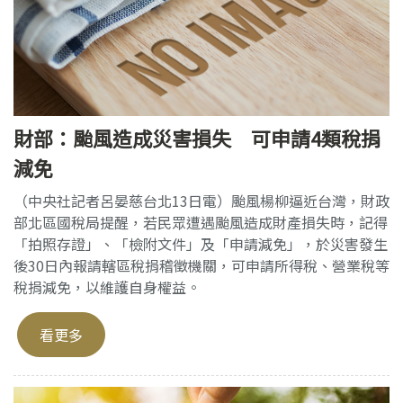
財部：颱風造成災害損失 可申請4類稅捐
減免
（中央社記者呂晏慈台北13日電）颱風楊柳逼近台灣，財政
部北區國稅局提醒，若民眾遭遇颱風造成財產損失時，記得
「拍照存證」、「檢附文件」及「申請減免」，於災害發生
後30日內報請轄區稅捐稽徵機關，可申請所得稅、營業稅等
稅捐減免，以維護自身權益。
看更多