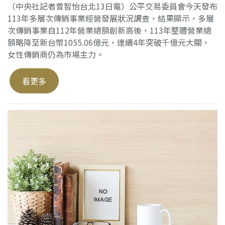
（中央社記者曾智怡台北13日電）公平交易委員會今天發布
113年多層次傳銷事業經營發展狀況調查，結果顯示，多層
次傳銷事業自112年營業總額創新高後，113年整體營業總
額略降至新台幣1055.06億元，連續4年突破千億元大關，
女性傳銷商仍為市場主力。
看更多