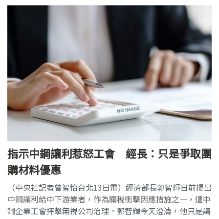
指示中鋼讓利惹怒工會 經長：只是爭取團
購材料優惠
（中央社記者曾智怡台北13日電）經濟部長郭智輝日前提出
中鋼讓利給中下游業者，作為關稅衝擊因應措施之一，遭中
鋼企業工會抨擊無視公司治理。郭智輝今天澄清，他只是請