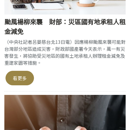
颱風楊柳來襲 財部：災區國有地承租人租
金減免
（中央社記者呂晏慈台北13日電）因應楊柳颱風來襲可能對
台灣部分地區造成災害，財政部國產署今天表示，萬一有災
害發生，將協助受災地區的國有土地承租人辦理租金減免及
重建家園等措施。
看更多