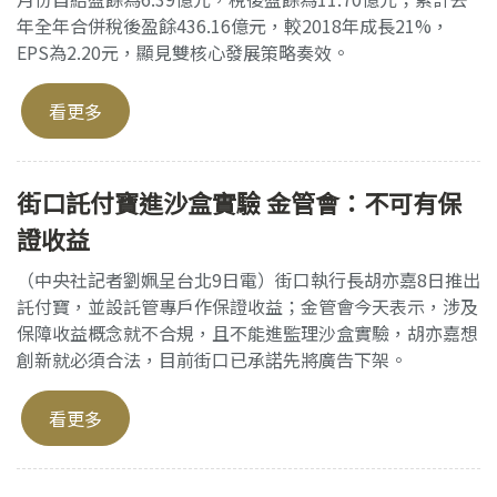
年全年合併稅後盈餘436.16億元，較2018年成長21%，
EPS為2.20元，顯見雙核心發展策略奏效。
看更多
街口託付寶進沙盒實驗 金管會：不可有保
證收益
（中央社記者劉姵呈台北9日電）街口執行長胡亦嘉8日推出
託付寶，並設託管專戶作保證收益；金管會今天表示，涉及
保障收益概念就不合規，且不能進監理沙盒實驗，胡亦嘉想
創新就必須合法，目前街口已承諾先將廣告下架。
看更多