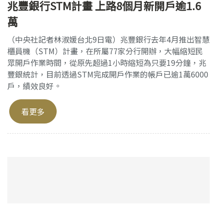
兆豐銀行STM計畫 上路8個月新開戶逾1.6
萬
（中央社記者林淑媛台北9日電）兆豐銀行去年4月推出智慧
櫃員機（STM）計畫，在所屬77家分行開辦，大幅縮短民
眾開戶作業時間，從原先超過1小時縮短為只要19分鐘，兆
豐銀統計，目前透過STM完成開戶作業的帳戶已逾1萬6000
戶，績效良好。
看更多