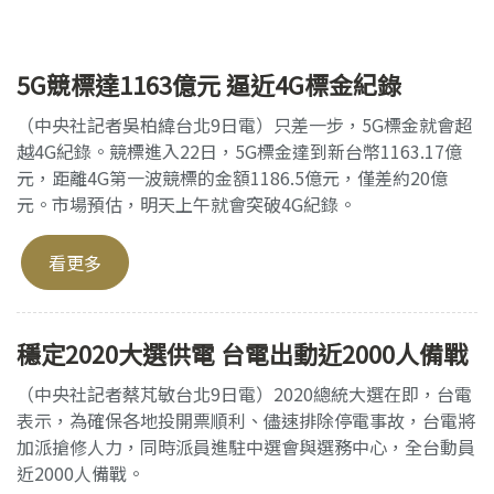
5G競標達1163億元 逼近4G標金紀錄
（中央社記者吳柏緯台北9日電）只差一步，5G標金就會超
越4G紀錄。競標進入22日，5G標金達到新台幣1163.17億
元，距離4G第一波競標的金額1186.5億元，僅差約20億
元。市場預估，明天上午就會突破4G紀錄。
看更多
穩定2020大選供電 台電出動近2000人備戰
（中央社記者蔡芃敏台北9日電）2020總統大選在即，台電
表示，為確保各地投開票順利、儘速排除停電事故，台電將
加派搶修人力，同時派員進駐中選會與選務中心，全台動員
近2000人備戰。