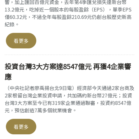
響，加上匯回百億元資金，去年第4季匯兌損失達新台幣
13.2億元，吃掉近一個股本的每股盈餘（EPS），單季EPS
僅60.32元，不過全年每股盈餘210.69元仍創台股歷史新高
紀錄。
看更多
投資台灣3大方案達8547億元 再獲4企業響
應
（中央社記者廖禹揚台北9日電）經濟部今天通過2家台商及
2家根留台灣企業投資申請，共加碼約新台幣27億元；投資
台灣3大方案至今已有319家企業通過聯審，投資約8547億
元，預估創造7萬多個就業機會。
看更多