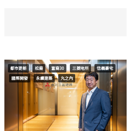
都市更新
松裔
富裔30
三菱地所
信義豪宅
國際開發
永續建築
丸之內