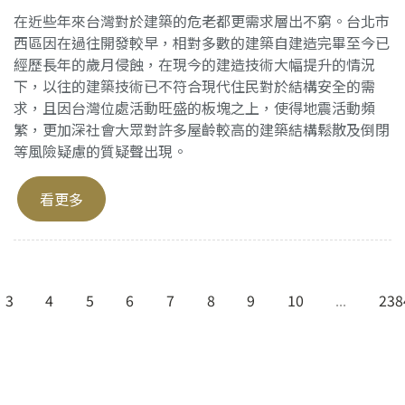
在近些年來台灣對於建築的危老都更需求層出不窮。台北市
西區因在過往開發較早，相對多數的建築自建造完畢至今已
經歷長年的歲月侵蝕，在現今的建造技術大幅提升的情況
下，以往的建築技術已不符合現代住民對於結構安全的需
求，且因台灣位處活動旺盛的板塊之上，使得地震活動頻
繁，更加深社會大眾對許多屋齡較高的建築結構鬆散及倒閉
等風險疑慮的質疑聲出現。
看更多
3
4
5
6
7
8
9
10
...
238