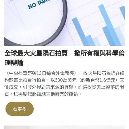
全球最大火星隕石拍賣 掀所有權與科學倫
理辯論
（中央社華盛頓13日綜合外電報導）一枚火星隕石最近在紐
約蘇富比拍賣行拍賣，以530萬美元（約新台幣1.6億元）天
價成交，引發外界對其來源的質疑，而這枚從天上掉落的隕
石，也再度掀起誰能宣稱擁有的辯論。
看更多