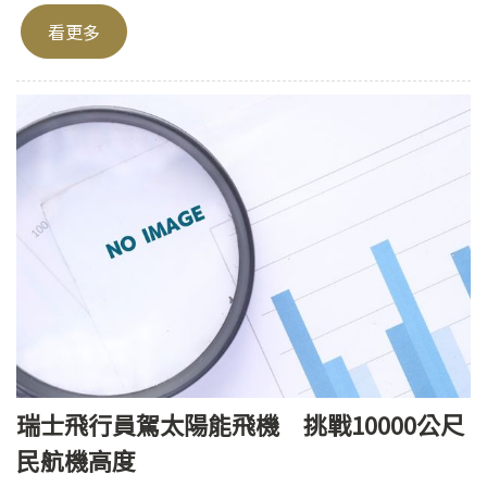
看更多
瑞士飛行員駕太陽能飛機 挑戰10000公尺
民航機高度