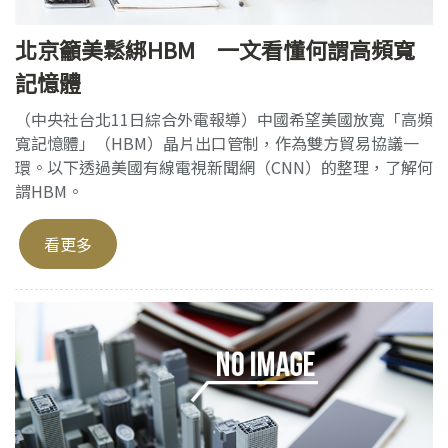
北京籲美鬆綁HBM 一文看懂何謂高頻寬
記憶體
（中央社台北11日綜合外電報導）中國希望美國放寬「高頻
寬記憶體」（HBM）晶片出口管制，作為雙方貿易協議一
環。以下透過美國有線電視新聞網（CNN）的整理，了解何
謂HBM。
看更多