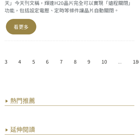
天」今天刊文稱，輝達H20晶片完全可以實現「遠程關閉」
功能，包括設定電壓、定時等條件讓晶片自動關閉。
看更多
3
4
5
6
7
8
9
10
...
18
熱門推薦
延伸閱讀